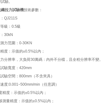
學試驗
。
光纖拉力試驗機
技術參數：
格：
QJ211S
度等級：
0.5
級
荷：
30kN
效測力范圍：
0-30KN
力精度：示值的
±0.5%
以內；
驗力分辨率，大負荷
30
萬碼：內外不分檔，且全程分辨率不變。
效試驗寬度：
420mm
效試驗空間：
800mm
（不含夾具）
驗速度
:0.001~500mm/min
（任意調）
度精度：示值的
±0.5%
以內；
移測量精度：示值的
±0.5%
以內；