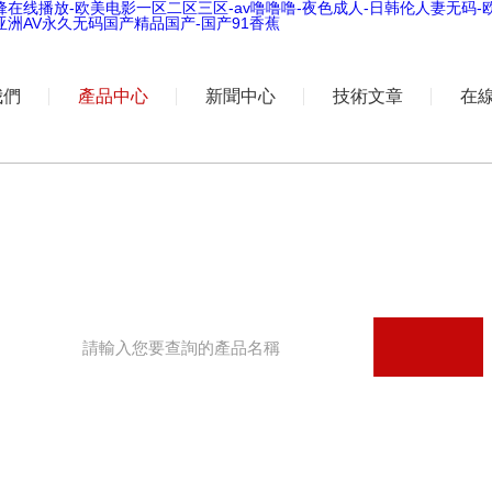
锋在线播放-欧美电影一区二区三区-av噜噜噜-夜色成人-日韩伦人妻无码-
-亚洲AV永久无码国产精品国产-国产91香蕉
我們
產品中心
新聞中心
技術文章
在