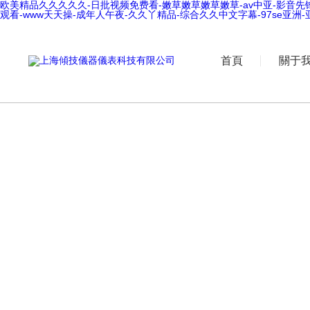
欧美精品久久久久久-日批视频免费看-嫩草嫩草嫩草嫩草-av中亚-影音先
观看-www天天操-成年人午夜-久久丫精品-综合久久中文字幕-97se亚洲
首頁
關于