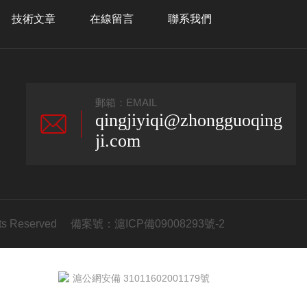
技術文章
在線留言
聯系我們
郵箱：EMAIL
qingjiyiqi@zhongguoqing
ji.com
s Reserved 備案號：
滬ICP備09008293號-2
滬公網安備 31011602001179號