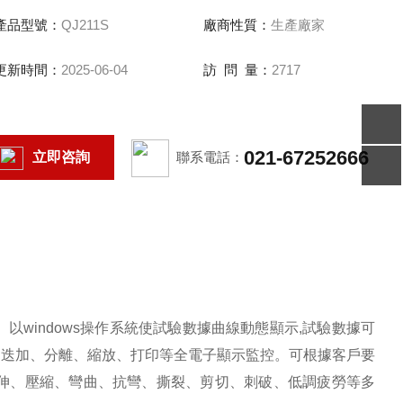
做）做伸長率、拉力、拉伸、壓縮、彎曲、抗彎、撕裂、剪切、
產品型號：
QJ211S
廠商性質：
生產廠家
刺破、低調疲勞等多項力學試驗。
更新時間：
2025-06-04
訪 問 量：
2717
021-67252666
立即咨詢
聯系電話：
。以
windows
操作系統使試驗數據曲線動態顯示
,
試驗數據可
、迭加、分離、縮放、打印等全電子顯示監控。可根據客戶要
伸、壓縮、彎曲、抗彎、撕裂、剪切、刺破、低調疲勞等多