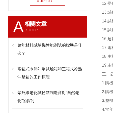
查看全部
12.
變
13.
試
A
14.
試
相關文章
15.
試
RTICLES
16.
超
萬能材料試驗機性能測試的標準是什
17.
電
么？
18.
主
19.
主
兩箱式冷熱沖擊試驗箱和三箱式冷熱
三、
沖擊箱的工作原理
1.
購
2.
購
紫外線老化試驗箱制造商對“自然老
3.
整
化”的探討
4.
常