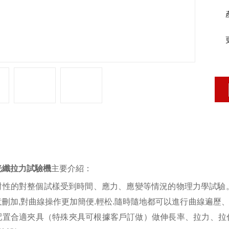
品詳情
光纖拉力試驗機
主要介紹：
對性的對整個試樣受到時間、應力、應變等情況的物理力學試驗
意刪加
,
對曲線操作更加簡便
.
輕松
.
隨時隨地都可以進行曲線遍歷
配置合適夾具（特殊夾具可根據客戶訂做）做伸長率、拉力、拉