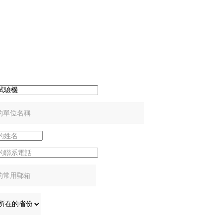
線咨詢
：
：
：
：
：