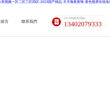
欧美视频一区二区三区四区-2023国产精品-天天噜夜夜噜-黄色视屏在线免
24小時銷售熱線
線留言
聯系我們
13402079333