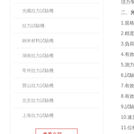
項力
光纖拉力試驗機
二、
1.
規
拉力試驗機
2.
精
納米材料試驗機
3.
負
4.
有
湖南拉力試驗機
5.
測
常州拉力試驗機
6.
試
寶山拉力試驗機
7.
有
8.
有
北京拉力試驗機
9.
試
上海拉力試驗機
10.
速
11.
位