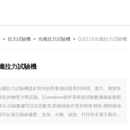
心
>
拉力試驗機
>
光纖拉力試驗機
>
QJ211S光纖拉力試驗機
纖拉力試驗機
光纖拉力試驗機是針對性的對整個試樣受到時間、應力、應變等
情況的物理力學試驗。以windows操作系統使試驗數據曲線動態
顯示,試驗數據可以任意刪加,對曲線操作更加簡便.輕松.隨時隨地
都可以進行曲線遍歷、迭加、分離、縮放、打印等全電子顯示監
控。可根據客戶要求，配置合適夾具（特殊夾具可根據客戶訂