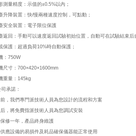
形測量精度：示值的
±0.5%
以內；
臺升降裝置：快
/
慢兩種速度控制，可點動；
臺安全裝置：電子限位保護
臺返回：手動可以速度返回試驗初始位置，自動可在試驗結束后
載保護：超過負荷
10%
時自動保護；
機：
750W
機尺寸：
700×420×1600mm
機重量：
145kg
公司承諾：
機前，我們專門派技術人員為您設計的流程和方案
機后，將免費指派技術人員為您調試安裝
機保修一年，產品終身維護
年供應設備的易損件及耗品確保儀器能正常使用